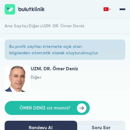
Ana Sayfa
Diğer
UZM. DR. Ömer Deniz
Hemen Kaydol
Giriş Yap
Bu profil sayfası internete açık olan
bilgilerden otomatik olarak oluşturulmuştur.
UZM. DR. Ömer Deniz
Diğer
Hakkımızda
Hastalar için
Doktorlar için
ÖMER DENİZ siz misiniz?
Randevu Al
Soru Sor