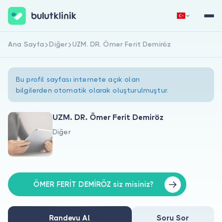
Ana Sayfa
Diğer
UZM. DR. Ömer Ferit Demiröz
Hemen Kaydol
Giriş Yap
Bu profil sayfası internete açık olan
bilgilerden otomatik olarak oluşturulmuştur.
UZM. DR. Ömer Ferit Demiröz
Diğer
Hakkımızda
Hastalar için
Doktorlar için
ÖMER FERİT DEMİRÖZ siz misiniz?
Randevu Al
Soru Sor