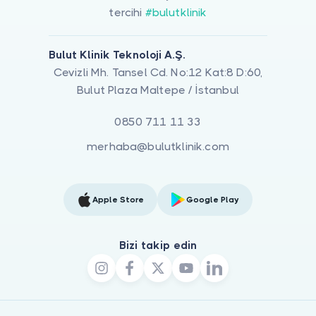
tercihi
#bulutklinik
Bulut Klinik Teknoloji A.Ş.
Cevizli Mh. Tansel Cd. No:12 Kat:8 D:60,
Bulut Plaza Maltepe / İstanbul
0850 711 11 33
merhaba@bulutklinik.com
Apple Store
Google Play
Bizi takip edin