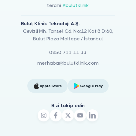
tercihi
#bulutklinik
Bulut Klinik Teknoloji A.Ş.
Cevizli Mh. Tansel Cd. No:12 Kat:8 D:60,
Bulut Plaza Maltepe / İstanbul
0850 711 11 33
merhaba@bulutklinik.com
Apple Store
Google Play
Bizi takip edin