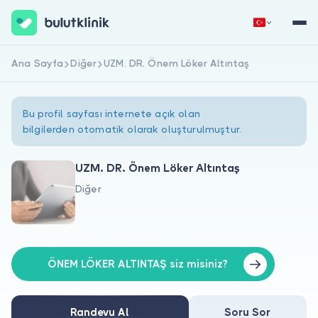
Ana Sayfa
Diğer
UZM. DR. Önem Löker Altıntaş
Hemen Kaydol
Giriş Yap
Bu profil sayfası internete açık olan
bilgilerden otomatik olarak oluşturulmuştur.
UZM. DR. Önem Löker Altıntaş
Diğer
Hakkımızda
Hastalar için
Doktorlar için
ÖNEM LÖKER ALTINTAŞ siz misiniz?
Randevu Al
Soru Sor