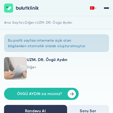
Ana Sayfa
Diğer
UZM. DR. Övgü Aydın
Hemen Kaydol
Giriş Yap
Bu profil sayfası internete açık olan
bilgilerden otomatik olarak oluşturulmuştur.
UZM. DR. Övgü Aydın
Diğer
Hakkımızda
Hastalar için
Doktorlar için
ÖVGÜ AYDIN siz misiniz?
Randevu Al
Soru Sor