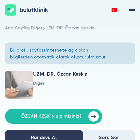
Ana Sayfa
Diğer
UZM. DR. Özcan Keskin
Hemen Kaydol
Giriş Yap
Bu profil sayfası internete açık olan
bilgilerden otomatik olarak oluşturulmuştur.
UZM. DR. Özcan Keskin
Diğer
Hakkımızda
Hastalar için
Doktorlar için
ÖZCAN KESKİN siz misiniz?
Randevu Al
Soru Sor