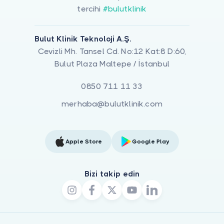
tercihi
#bulutklinik
Bulut Klinik Teknoloji A.Ş.
Cevizli Mh. Tansel Cd. No:12 Kat:8 D:60,
Bulut Plaza Maltepe / İstanbul
0850 711 11 33
merhaba@bulutklinik.com
Apple Store
Google Play
Bizi takip edin