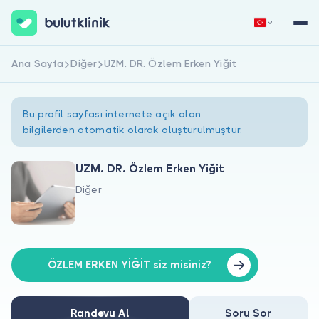
Ana Sayfa
Diğer
UZM. DR. Özlem Erken Yiğit
Hemen Kaydol
Giriş Yap
Bu profil sayfası internete açık olan
bilgilerden otomatik olarak oluşturulmuştur.
UZM. DR. Özlem Erken Yiğit
Diğer
Hakkımızda
Hastalar için
Doktorlar için
ÖZLEM ERKEN YİĞİT siz misiniz?
Randevu Al
Soru Sor