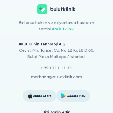
Binlerce hekim ve milyonlarca hastanın
tercihi
#bulutklinik
Bulut Klinik Teknoloji A.Ş.
Cevizli Mh. Tansel Cd. No:12 Kat:8 D:60,
Bulut Plaza Maltepe / İstanbul
0850 711 11 33
merhaba@bulutklinik.com
Apple Store
Google Play
Bizi takip edin