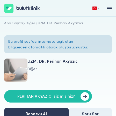
Ana Sayfa
Diğer
UZM. DR. Perihan Akyazıcı
Hemen Kaydol
Giriş Yap
Bu profil sayfası internete açık olan
bilgilerden otomatik olarak oluşturulmuştur.
UZM. DR. Perihan Akyazıcı
Diğer
Hakkımızda
Hastalar için
Doktorlar için
PERİHAN AKYAZICI siz misiniz?
Randevu Al
Soru Sor