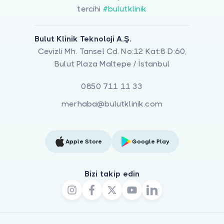
tercihi
#bulutklinik
Bulut Klinik Teknoloji A.Ş.
Cevizli Mh. Tansel Cd. No:12 Kat:8 D:60,
Bulut Plaza Maltepe / İstanbul
0850 711 11 33
merhaba@bulutklinik.com
Apple Store
Google Play
Bizi takip edin