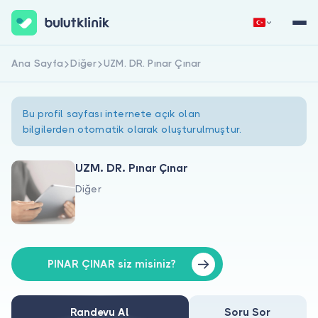
Ana Sayfa
Diğer
UZM. DR. Pınar Çınar
Hemen Kaydol
Giriş Yap
Bu profil sayfası internete açık olan
bilgilerden otomatik olarak oluşturulmuştur.
UZM. DR. Pınar Çınar
Diğer
Hakkımızda
Hastalar için
Doktorlar için
PINAR ÇINAR siz misiniz?
Randevu Al
Soru Sor