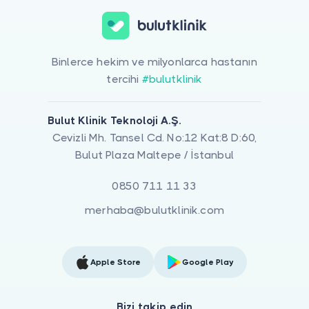
Binlerce hekim ve milyonlarca hastanın
tercihi
#bulutklinik
Bulut Klinik Teknoloji A.Ş.
Cevizli Mh. Tansel Cd. No:12 Kat:8 D:60,
Bulut Plaza Maltepe / İstanbul
0850 711 11 33
merhaba@bulutklinik.com
Apple Store
Google Play
Bizi takip edin