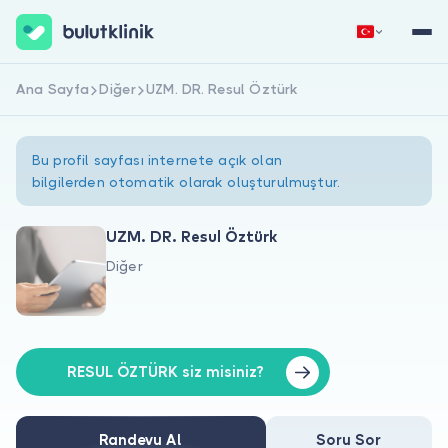
Ana Sayfa
Diğer
UZM. DR. Resul Öztürk
Hemen Kaydol
Giriş Yap
Bu profil sayfası internete açık olan
bilgilerden otomatik olarak oluşturulmuştur.
UZM. DR. Resul Öztürk
Diğer
Hakkımızda
Hastalar için
Doktorlar için
RESUL ÖZTÜRK siz misiniz?
Randevu Al
Soru Sor