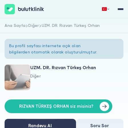
Ana Sayfa
Diğer
UZM. DR. Rızvan Türkeş Orhan
Hemen Kaydol
Giriş Yap
Bu profil sayfası internete açık olan
bilgilerden otomatik olarak oluşturulmuştur.
UZM. DR. Rızvan Türkeş Orhan
Diğer
Hakkımızda
Hastalar için
Doktorlar için
RIZVAN TÜRKEŞ ORHAN siz misiniz?
Randevu Al
Soru Sor