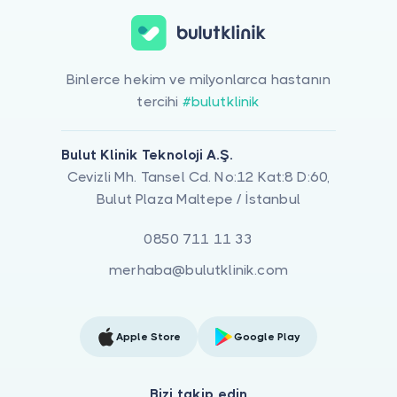
Binlerce hekim ve milyonlarca hastanın
tercihi
#bulutklinik
Bulut Klinik Teknoloji A.Ş.
Cevizli Mh. Tansel Cd. No:12 Kat:8 D:60,
Bulut Plaza Maltepe / İstanbul
0850 711 11 33
merhaba@bulutklinik.com
Apple Store
Google Play
Bizi takip edin