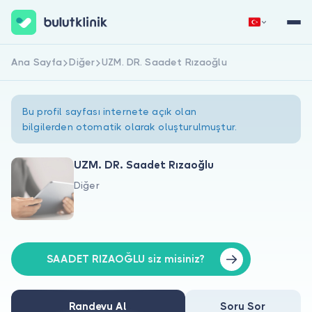
Ana Sayfa
Diğer
UZM. DR. Saadet Rızaoğlu
Hemen Kaydol
Giriş Yap
Bu profil sayfası internete açık olan
bilgilerden otomatik olarak oluşturulmuştur.
UZM. DR. Saadet Rızaoğlu
Diğer
Hakkımızda
Hastalar için
Doktorlar için
SAADET RIZAOĞLU siz misiniz?
Randevu Al
Soru Sor