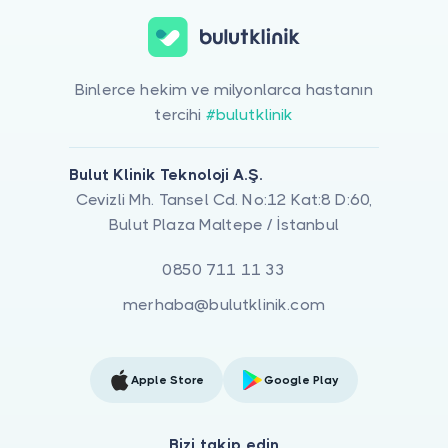
Binlerce hekim ve milyonlarca hastanın
tercihi
#bulutklinik
Bulut Klinik Teknoloji A.Ş.
Cevizli Mh. Tansel Cd. No:12 Kat:8 D:60,
Bulut Plaza Maltepe / İstanbul
0850 711 11 33
merhaba@bulutklinik.com
Apple Store
Google Play
Bizi takip edin