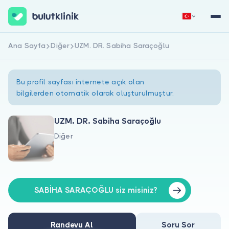
Ana Sayfa
Diğer
UZM. DR. Sabiha Saraçoğlu
Hemen Kaydol
Giriş Yap
Bu profil sayfası internete açık olan
bilgilerden otomatik olarak oluşturulmuştur.
UZM. DR. Sabiha Saraçoğlu
Diğer
Hakkımızda
Hastalar için
Doktorlar için
SABİHA SARAÇOĞLU siz misiniz?
Randevu Al
Soru Sor