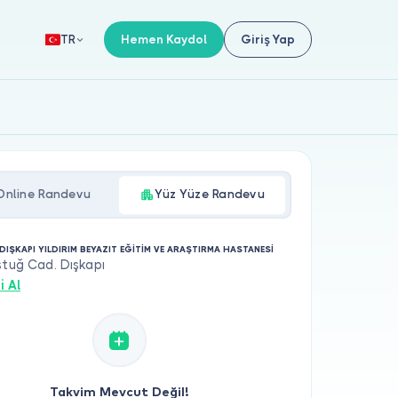
Hemen Kaydol
Giriş Yap
TR
Online Randevu
Yüz Yüze Randevu
DIŞKAPI YILDIRIM BEYAZIT EĞİTİM VE ARAŞTIRMA HASTANESİ
ştuğ Cad. Dışkapı
i Al
Takvim Mevcut Değil!