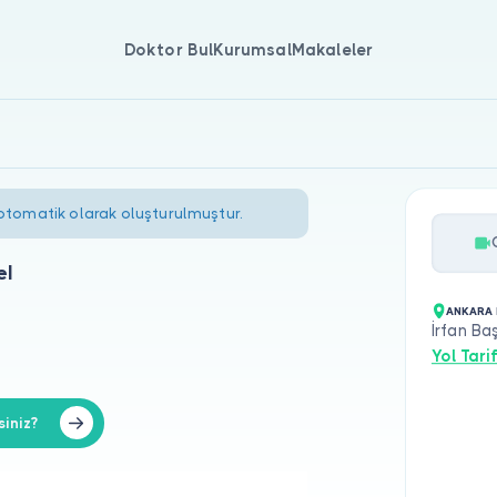
Doktor Bul
Kurumsal
Makaleler
 otomatik olarak oluşturulmuştur.
el
ANKARA 
İrfan Ba
Yol Tarif
siniz?