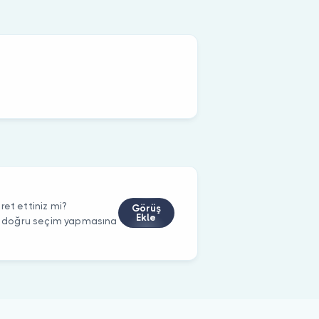
ret ettiniz mi?
Görüş
Ekle
rin doğru seçim yapmasına