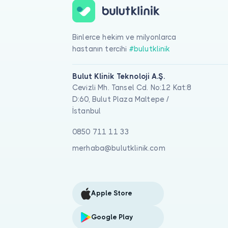
Binlerce hekim ve milyonlarca
hastanın tercihi
#bulutklinik
Bulut Klinik Teknoloji A.Ş.
Cevizli Mh. Tansel Cd. No:12 Kat:8
D:60, Bulut Plaza Maltepe /
İstanbul
0850 711 11 33
merhaba@bulutklinik.com
Apple Store
Google Play