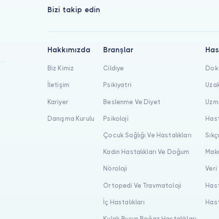
Bizi takip edin
Hakkımızda
Branşlar
Has
Biz Kimiz
Cildiye
Dokt
İletişim
Psikiyatri
Uzak
Kariyer
Beslenme Ve Diyet
Uzma
Danışma Kurulu
Psikoloji
Hast
Çocuk Sağlığı Ve Hastalıkları
Sıkç
Kadın Hastalıkları Ve Doğum
Maka
Nöroloji
Veri
Ortopedi Ve Travmatoloji
Hast
İç Hastalıkları
Hast
Kulak Burun Boğaz Hastalıkları