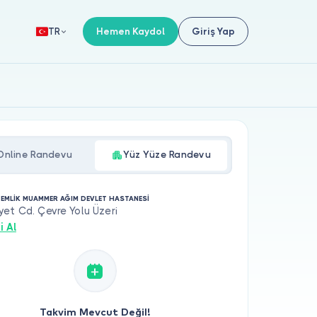
Hemen Kaydol
Giriş Yap
TR
Online Randevu
Yüz Yüze Randevu
EMLİK MUAMMER AĞIM DEVLET HASTANESİ
et Cd. Çevre Yolu Üzeri
i Al
Takvim Mevcut Değil!