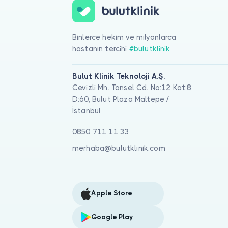
Binlerce hekim ve milyonlarca
hastanın tercihi
#bulutklinik
Bulut Klinik Teknoloji A.Ş.
Cevizli Mh. Tansel Cd. No:12 Kat:8
D:60, Bulut Plaza Maltepe /
İstanbul
0850 711 11 33
merhaba@bulutklinik.com
Apple Store
Google Play