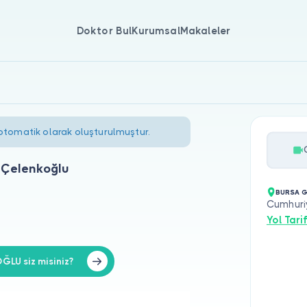
Doktor Bul
Kurumsal
Makaleler
 otomatik olarak oluşturulmuştur.
 Çelenkoğlu
BURSA G
Cumhuriy
Yol Tarif
LU siz misiniz?