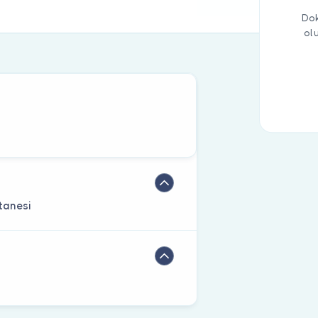
Dok
ol
tanesi