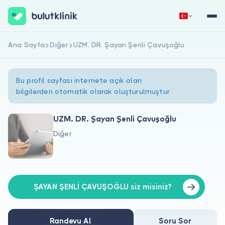
Ana Sayfa
Diğer
UZM. DR. Şayan Şenli Çavuşoğlu
Hemen Kaydol
Giriş Yap
Bu profil sayfası internete açık olan
bilgilerden otomatik olarak oluşturulmuştur.
UZM. DR. Şayan Şenli Çavuşoğlu
Diğer
Hakkımızda
Hastalar için
Doktorlar için
ŞAYAN ŞENLİ ÇAVUŞOĞLU siz misiniz?
Randevu Al
Soru Sor