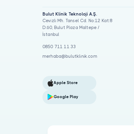
Bulut Klinik Teknoloji A.Ş.
Cevizli Mh. Tansel Cd. No:12 Kat:8
D:60, Bulut Plaza Maltepe /
İstanbul
0850 711 11 33
merhaba@bulutklinik.com
Apple Store
Google Play