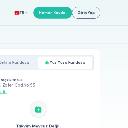
Hemen Kaydol
Giriş Yap
TR
Online Randevu
Yüz Yüze Randevu
. SEÇKİN TOSUN
. Zafer Cad.No:55
i Al
Takvim Mevcut Değil!