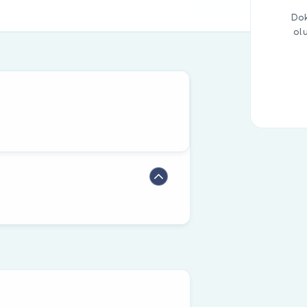
Dok
ol