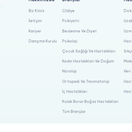
Biz Kimiz
Cildiye
Dokt
İletişim
Psikiyatri
Uzak
Kariyer
Beslenme Ve Diyet
Uzma
Danışma Kurulu
Psikoloji
Hast
Çocuk Sağlığı Ve Hastalıkları
Sıkç
Kadın Hastalıkları Ve Doğum
Maka
Nöroloji
Veri
Ortopedi Ve Travmatoloji
Hast
İç Hastalıkları
Hast
Kulak Burun Boğaz Hastalıkları
Tüm Branşlar