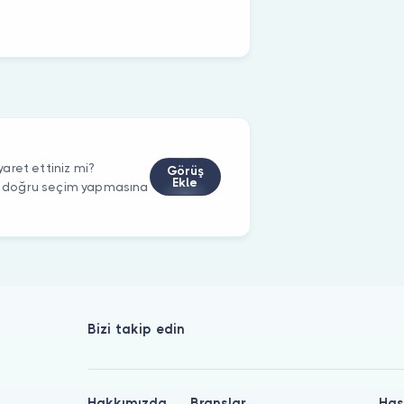
aret ettiniz mi?
Görüş
Ekle
rin doğru seçim yapmasına
Bizi takip edin
Hakkımızda
Branşlar
Has