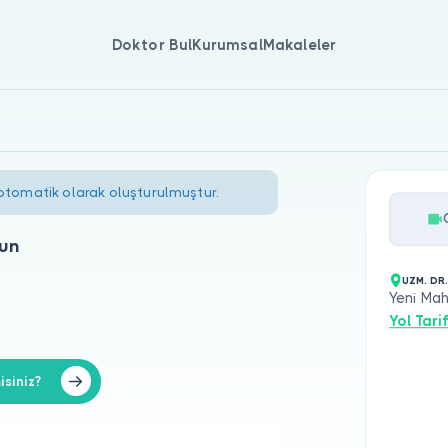
Doktor Bul
Kurumsal
Makaleler
 otomatik olarak oluşturulmuştur.
sun
UZM. DR
Yeni Mah
Yol Tarif
siniz?