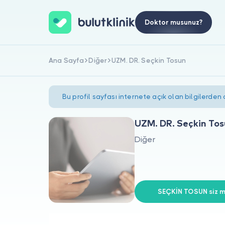
Doktor musunuz?
Ana Sayfa
Diğer
UZM. DR. Seçkin Tosun
Bu profil sayfası internete açık olan bilgilerden
UZM. DR. Seçkin To
Diğer
SEÇKİN TOSUN siz mi