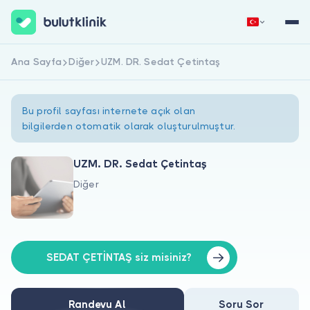
Ana Sayfa
Diğer
UZM. DR. Sedat Çetintaş
Hemen Kaydol
Giriş Yap
Bu profil sayfası internete açık olan
bilgilerden otomatik olarak oluşturulmuştur.
UZM. DR. Sedat Çetintaş
Diğer
Hakkımızda
Hastalar için
Doktorlar için
SEDAT ÇETİNTAŞ siz misiniz?
Randevu Al
Soru Sor