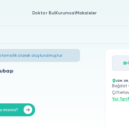
Doktor Bul
Kurumsal
Makaleler
 otomatik olarak oluşturulmuştur.
ubaşı
UZM. DR
Bağdat C
Çifteha
Yol Tarif
 misiniz?