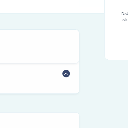
Dok
ol