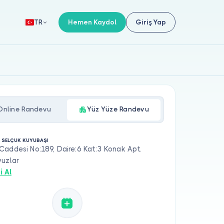
Hemen Kaydol
Giriş Yap
TR
Online Randevu
Yüz Yüze Randevu
. SELÇUK KUYUBAŞI
addesi No:189, Daire:6 Kat:3 Konak Apt.
vuzlar
i Al