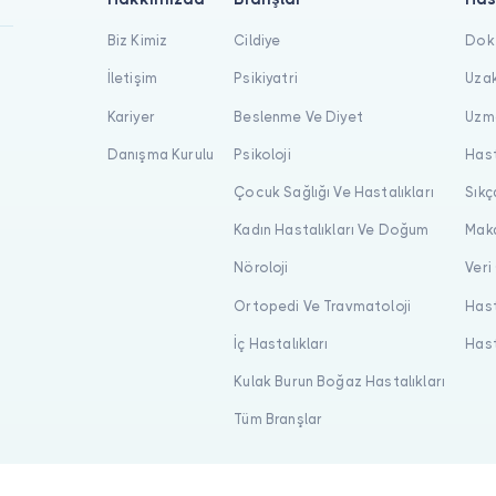
Biz Kimiz
Cildiye
Dokt
İletişim
Psikiyatri
Uzak
Kariyer
Beslenme Ve Diyet
Uzma
Danışma Kurulu
Psikoloji
Hast
Çocuk Sağlığı Ve Hastalıkları
Sıkç
Kadın Hastalıkları Ve Doğum
Maka
Nöroloji
Veri
Ortopedi Ve Travmatoloji
Hast
İç Hastalıkları
Hast
Kulak Burun Boğaz Hastalıkları
Tüm Branşlar