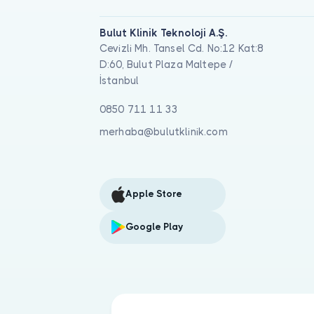
Bulut Klinik Teknoloji A.Ş.
Cevizli Mh. Tansel Cd. No:12 Kat:8
D:60, Bulut Plaza Maltepe /
İstanbul
0850 711 11 33
merhaba@bulutklinik.com
Apple Store
Google Play