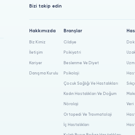
Bizi takip edin
Hakkımızda
Branşlar
Has
Biz Kimiz
Cildiye
Dokt
İletişim
Psikiyatri
Uzak
Kariyer
Beslenme Ve Diyet
Uzma
Danışma Kurulu
Psikoloji
Hast
Çocuk Sağlığı Ve Hastalıkları
Sıkç
Kadın Hastalıkları Ve Doğum
Maka
Nöroloji
Veri
Ortopedi Ve Travmatoloji
Hast
İç Hastalıkları
Hast
Kulak Burun Boğaz Hastalıkları