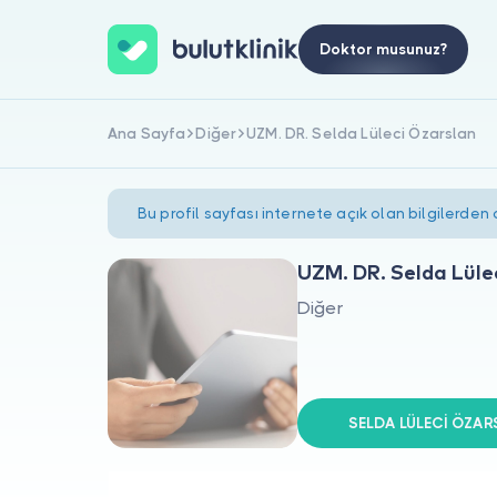
Doktor musunuz?
Ana Sayfa
Diğer
UZM. DR. Selda Lüleci Özarslan
Bu profil sayfası internete açık olan bilgilerden
UZM. DR. Selda Lüle
Diğer
SELDA LÜLECİ ÖZARS