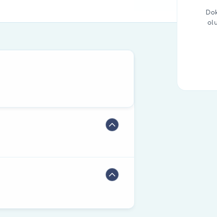
Dok
ol