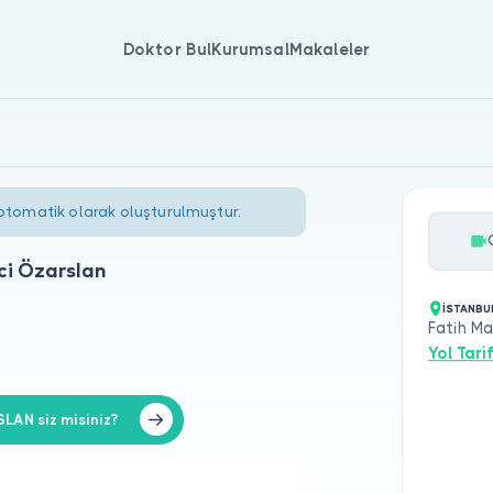
Doktor Bul
Kurumsal
Makaleler
 otomatik olarak oluşturulmuştur.
ci Özarslan
İSTANBU
Fatih Ma
Yol Tarif
LAN siz misiniz?