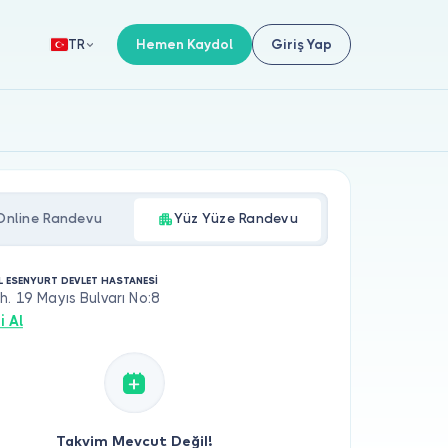
Hemen Kaydol
Giriş Yap
TR
Online Randevu
Yüz Yüze Randevu
L ESENYURT DEVLET HASTANESİ
h. 19 Mayıs Bulvarı No:8
i Al
Takvim Mevcut Değil!