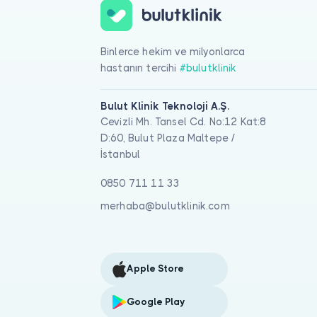
Binlerce hekim ve milyonlarca
hastanın tercihi
#bulutklinik
Bulut Klinik Teknoloji A.Ş.
Cevizli Mh. Tansel Cd. No:12 Kat:8
D:60, Bulut Plaza Maltepe /
İstanbul
0850 711 11 33
merhaba@bulutklinik.com
Apple Store
Google Play