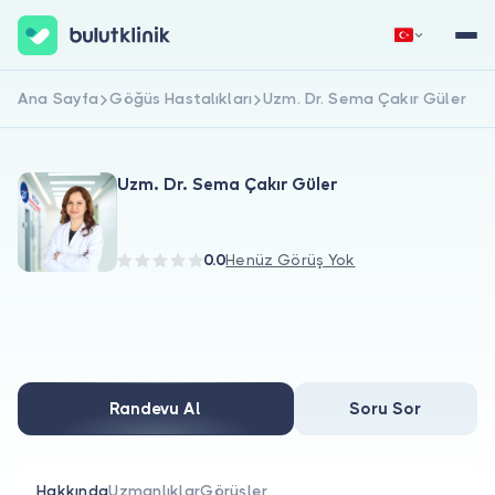
Ana Sayfa
Göğüs Hastalıkları
Uzm. Dr. Sema Çakır Güler
Hemen Kaydol
Giriş Yap
Uzm. Dr. Sema Çakır Güler
0.0
Henüz Görüş Yok
Hakkımızda
Hastalar için
Randevu Al
Soru Sor
Doktorlar için
Hakkında
Uzmanlıklar
Görüşler