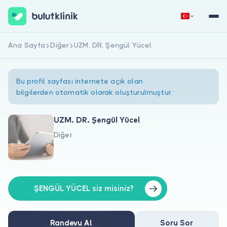
Ana Sayfa
Diğer
UZM. DR. Şengül Yücel
Hemen Kaydol
Giriş Yap
Bu profil sayfası internete açık olan
bilgilerden otomatik olarak oluşturulmuştur.
UZM. DR. Şengül Yücel
Diğer
Hakkımızda
Hastalar için
Doktorlar için
ŞENGÜL YÜCEL siz misiniz?
Randevu Al
Soru Sor