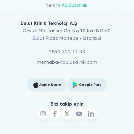
tercihi
#bulutklinik
Bulut Klinik Teknoloji A.Ş.
Cevizli Mh. Tansel Cd. No:12 Kat:8 D:60,
Bulut Plaza Maltepe / İstanbul
0850 711 11 33
merhaba@bulutklinik.com
Apple Store
Google Play
Bizi takip edin