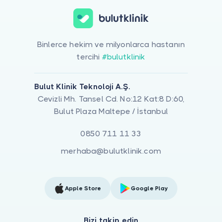
Binlerce hekim ve milyonlarca hastanın
tercihi
#bulutklinik
Bulut Klinik Teknoloji A.Ş.
Cevizli Mh. Tansel Cd. No:12 Kat:8 D:60,
Bulut Plaza Maltepe / İstanbul
0850 711 11 33
merhaba@bulutklinik.com
Apple Store
Google Play
Bizi takip edin