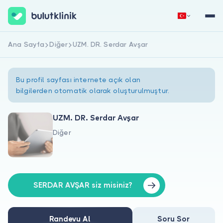
Ana Sayfa
Diğer
UZM. DR. Serdar Avşar
Hemen Kaydol
Giriş Yap
Bu profil sayfası internete açık olan
bilgilerden otomatik olarak oluşturulmuştur.
UZM. DR. Serdar Avşar
Diğer
Hakkımızda
Hastalar için
Doktorlar için
SERDAR AVŞAR siz misiniz?
Randevu Al
Soru Sor