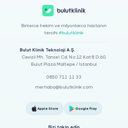
Binlerce hekim ve milyonlarca hastanın
tercihi
#bulutklinik
Bulut Klinik Teknoloji A.Ş.
Cevizli Mh. Tansel Cd. No:12 Kat:8 D:60,
Bulut Plaza Maltepe / İstanbul
0850 711 11 33
merhaba@bulutklinik.com
Apple Store
Google Play
Bizi takip edin