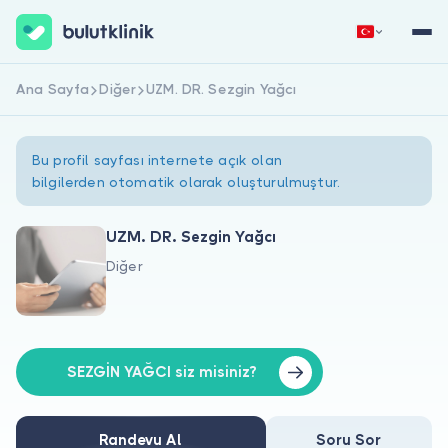
Ana Sayfa
Diğer
UZM. DR. Sezgin Yağcı
Hemen Kaydol
Giriş Yap
Bu profil sayfası internete açık olan
bilgilerden otomatik olarak oluşturulmuştur.
UZM. DR. Sezgin Yağcı
Diğer
Hakkımızda
Hastalar için
Doktorlar için
SEZGİN YAĞCI siz misiniz?
Randevu Al
Soru Sor