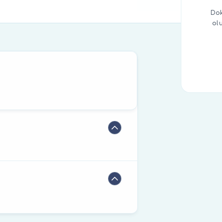
Dok
ol