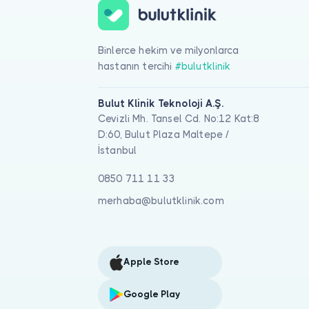
Binlerce hekim ve milyonlarca
hastanın tercihi
#bulutklinik
Bulut Klinik Teknoloji A.Ş.
Cevizli Mh. Tansel Cd. No:12 Kat:8
D:60, Bulut Plaza Maltepe /
İstanbul
0850 711 11 33
merhaba@bulutklinik.com
Apple Store
Google Play