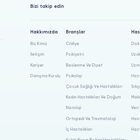
Bizi takip edin
Hakkımızda
Branşlar
Has
Biz Kimiz
Cildiye
Dokt
İletişim
Psikiyatri
Uzak
Kariyer
Beslenme Ve Diyet
Uzma
Danışma Kurulu
Psikoloji
Hast
Çocuk Sağlığı Ve Hastalıkları
Sıkç
Kadın Hastalıkları Ve Doğum
Maka
Nöroloji
Veri
Ortopedi Ve Travmatoloji
Hast
İç Hastalıkları
Hast
Kulak Burun Boğaz Hastalıkları