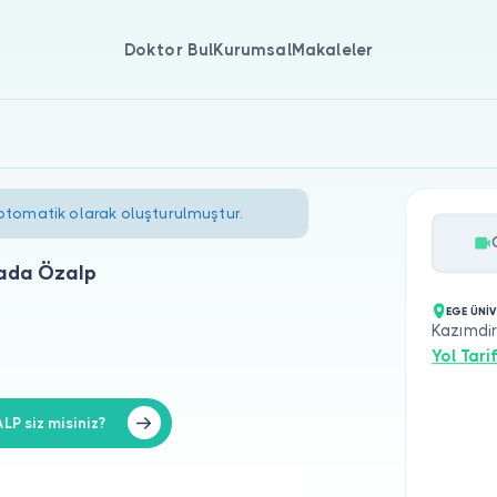
Doktor Bul
Kurumsal
Makaleler
 otomatik olarak oluşturulmuştur.
vada Özalp
EGE ÜNİV
Kazımdir
Yol Tarif
P siz misiniz?