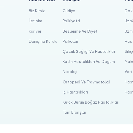
Biz Kimiz
Cildiye
Dokt
İletişim
Psikiyatri
Uzak
Kariyer
Beslenme Ve Diyet
Uzma
Danışma Kurulu
Psikoloji
Hast
Çocuk Sağlığı Ve Hastalıkları
Sıkç
Kadın Hastalıkları Ve Doğum
Maka
Nöroloji
Veri
Ortopedi Ve Travmatoloji
Hast
İç Hastalıkları
Hast
Kulak Burun Boğaz Hastalıkları
Tüm Branşlar