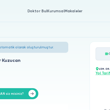
Doktor Bul
Kurumsal
Makaleler
 otomatik olarak oluşturulmuştur.
r Kuzucan
UZM. DR
Yol Tarif
N siz misiniz?