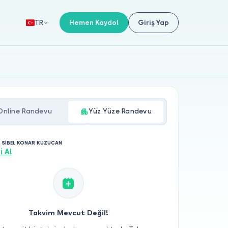
Hemen Kaydol
Giriş Yap
TR
Online Randevu
Yüz Yüze Randevu
. SİBEL KONAR KUZUCAN
i Al
Takvim Mevcut Değil!