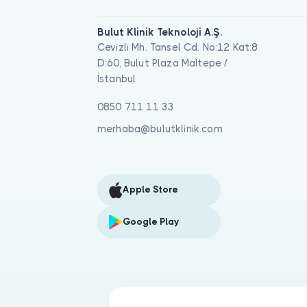
Bulut Klinik Teknoloji A.Ş.
Cevizli Mh. Tansel Cd. No:12 Kat:8
D:60, Bulut Plaza Maltepe /
İstanbul
0850 711 11 33
merhaba@bulutklinik.com
Apple Store
Google Play