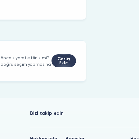
nce ziyaret ettiniz mi?
Görüş
Ekle
rin doğru seçim yapmasına
Bizi takip edin
Hakkımızda
Branşlar
Has