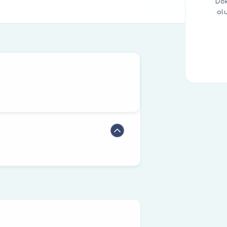
Dok
ol