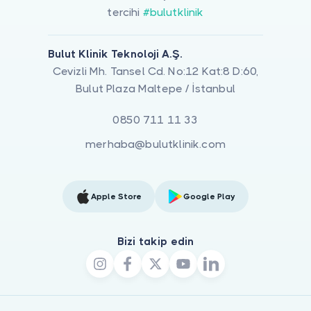
tercihi
#bulutklinik
Bulut Klinik Teknoloji A.Ş.
Cevizli Mh. Tansel Cd. No:12 Kat:8 D:60,
Bulut Plaza Maltepe / İstanbul
0850 711 11 33
merhaba@bulutklinik.com
Apple Store
Google Play
Bizi takip edin