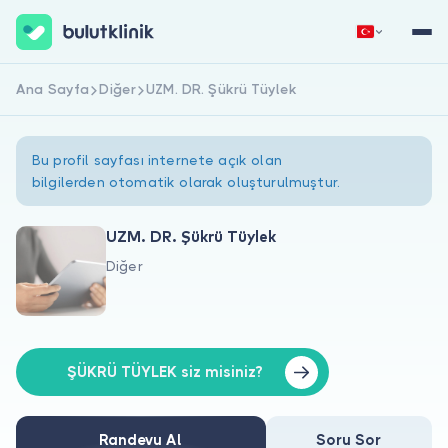
Ana Sayfa
Diğer
UZM. DR. Şükrü Tüylek
Hemen Kaydol
Giriş Yap
Bu profil sayfası internete açık olan
bilgilerden otomatik olarak oluşturulmuştur.
UZM. DR. Şükrü Tüylek
Diğer
Hakkımızda
Hastalar için
Doktorlar için
ŞÜKRÜ TÜYLEK siz misiniz?
Randevu Al
Soru Sor