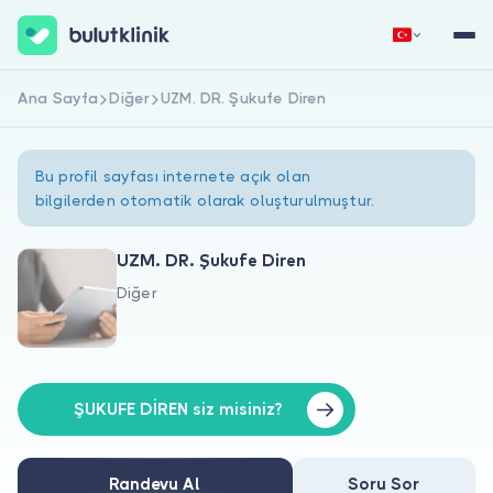
Ana Sayfa
Diğer
UZM. DR. Şukufe Diren
Hemen Kaydol
Giriş Yap
Bu profil sayfası internete açık olan
bilgilerden otomatik olarak oluşturulmuştur.
UZM. DR. Şukufe Diren
Diğer
Hakkımızda
Hastalar için
Doktorlar için
ŞUKUFE DİREN siz misiniz?
Randevu Al
Soru Sor