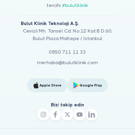
tercihi
#bulutklinik
Bulut Klinik Teknoloji A.Ş.
Cevizli Mh. Tansel Cd. No:12 Kat:8 D:60,
Bulut Plaza Maltepe / İstanbul
0850 711 11 33
merhaba@bulutklinik.com
Apple Store
Google Play
Bizi takip edin