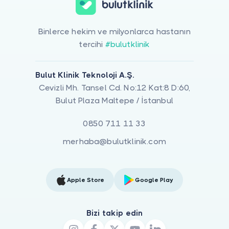
Binlerce hekim ve milyonlarca hastanın
tercihi
#bulutklinik
Bulut Klinik Teknoloji A.Ş.
Cevizli Mh. Tansel Cd. No:12 Kat:8 D:60,
Bulut Plaza Maltepe / İstanbul
0850 711 11 33
merhaba@bulutklinik.com
Apple Store
Google Play
Bizi takip edin