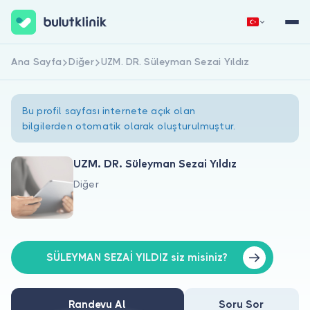
Ana Sayfa
Diğer
UZM. DR. Süleyman Sezai Yıldız
Hemen Kaydol
Giriş Yap
Bu profil sayfası internete açık olan
bilgilerden otomatik olarak oluşturulmuştur.
UZM. DR. Süleyman Sezai Yıldız
Diğer
Hakkımızda
Hastalar için
Doktorlar için
SÜLEYMAN SEZAİ YILDIZ siz misiniz?
Randevu Al
Soru Sor