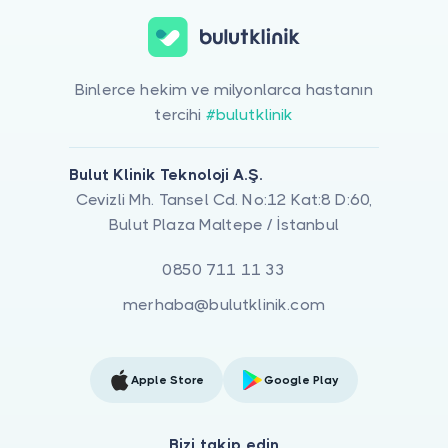
Binlerce hekim ve milyonlarca hastanın
tercihi
#bulutklinik
Bulut Klinik Teknoloji A.Ş.
Cevizli Mh. Tansel Cd. No:12 Kat:8 D:60,
Bulut Plaza Maltepe / İstanbul
0850 711 11 33
merhaba@bulutklinik.com
Apple Store
Google Play
Bizi takip edin