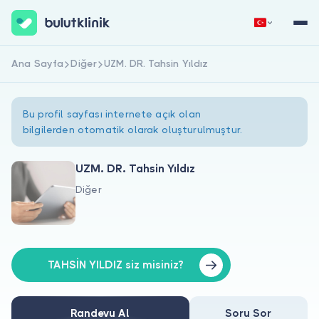
Ana Sayfa
Diğer
UZM. DR. Tahsin Yıldız
Hemen Kaydol
Giriş Yap
Bu profil sayfası internete açık olan
bilgilerden otomatik olarak oluşturulmuştur.
UZM. DR. Tahsin Yıldız
Diğer
Hakkımızda
Hastalar için
Doktorlar için
TAHSİN YILDIZ siz misiniz?
Randevu Al
Soru Sor