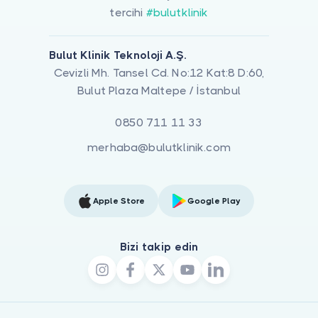
tercihi
#bulutklinik
Bulut Klinik Teknoloji A.Ş.
Cevizli Mh. Tansel Cd. No:12 Kat:8 D:60,
Bulut Plaza Maltepe / İstanbul
0850 711 11 33
merhaba@bulutklinik.com
Apple Store
Google Play
Bizi takip edin