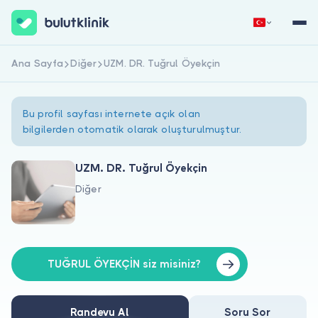
Ana Sayfa
Diğer
UZM. DR. Tuğrul Öyekçin
Hemen Kaydol
Giriş Yap
Bu profil sayfası internete açık olan
bilgilerden otomatik olarak oluşturulmuştur.
UZM. DR. Tuğrul Öyekçin
Diğer
Hakkımızda
Hastalar için
Doktorlar için
TUĞRUL ÖYEKÇİN siz misiniz?
Randevu Al
Soru Sor