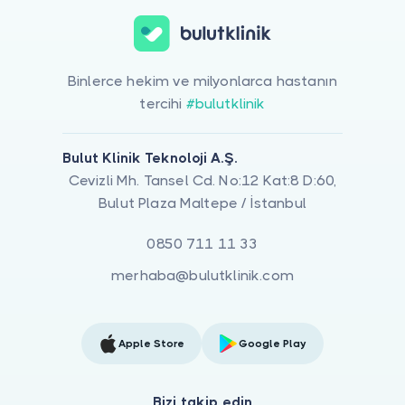
Binlerce hekim ve milyonlarca hastanın
tercihi
#bulutklinik
Bulut Klinik Teknoloji A.Ş.
Cevizli Mh. Tansel Cd. No:12 Kat:8 D:60,
Bulut Plaza Maltepe / İstanbul
0850 711 11 33
merhaba@bulutklinik.com
Apple Store
Google Play
Bizi takip edin