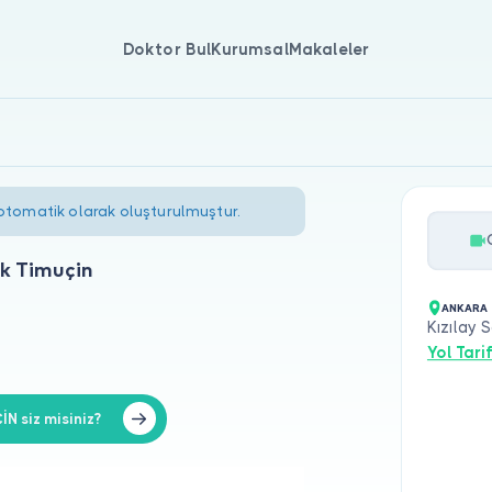
Doktor Bul
Kurumsal
Makaleler
 otomatik olarak oluşturulmuştur.
ik Timuçin
ANKARA 
Kızılay 
Yol Tarif
N siz misiniz?