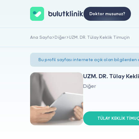
Doktor musunuz?
Ana Sayfa
Diğer
UZM. DR. Tülay Keklik Timuçin
Bu profil sayfası internete açık olan bilgilerden
UZM. DR. Tülay Kekl
Diğer
TÜLAY KEKLİK TİMUÇİ