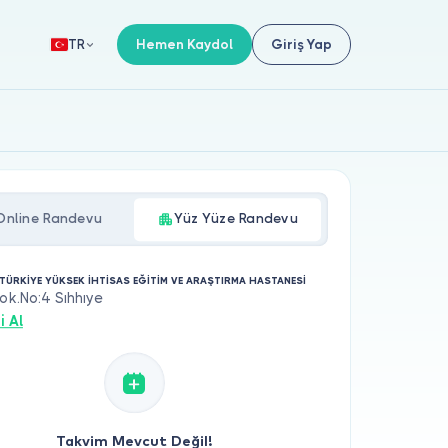
Hemen Kaydol
Giriş Yap
TR
Online Randevu
Yüz Yüze Randevu
TÜRKİYE YÜKSEK İHTİSAS EĞİTİM VE ARAŞTIRMA HASTANESİ
Sok.No:4 Sıhhıye
i Al
Takvim Mevcut Değil!