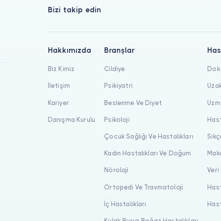
Bizi takip edin
Hakkımızda
Branşlar
Has
Biz Kimiz
Cildiye
Dokt
İletişim
Psikiyatri
Uzak
Kariyer
Beslenme Ve Diyet
Uzma
Danışma Kurulu
Psikoloji
Hast
Çocuk Sağlığı Ve Hastalıkları
Sıkç
Kadın Hastalıkları Ve Doğum
Maka
Nöroloji
Veri
Ortopedi Ve Travmatoloji
Hast
İç Hastalıkları
Hast
Kulak Burun Boğaz Hastalıkları