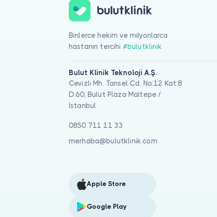
Binlerce hekim ve milyonlarca
hastanın tercihi
#bulutklinik
Bulut Klinik Teknoloji A.Ş.
Cevizli Mh. Tansel Cd. No:12 Kat:8
D:60, Bulut Plaza Maltepe /
İstanbul
0850 711 11 33
merhaba@bulutklinik.com
Apple Store
Google Play