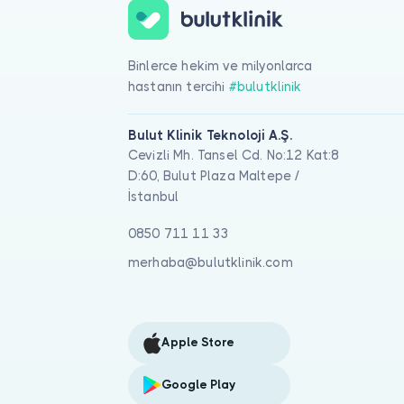
Binlerce hekim ve milyonlarca
hastanın tercihi
#bulutklinik
Bulut Klinik Teknoloji A.Ş.
Cevizli Mh. Tansel Cd. No:12 Kat:8
D:60, Bulut Plaza Maltepe /
İstanbul
0850 711 11 33
merhaba@bulutklinik.com
Apple Store
Google Play