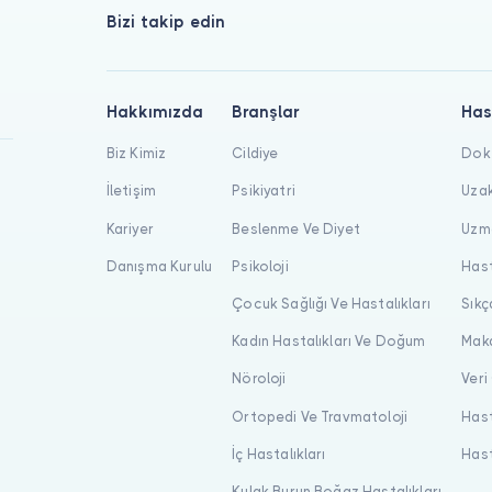
Bizi takip edin
Hakkımızda
Branşlar
Has
Biz Kimiz
Cildiye
Dokt
İletişim
Psikiyatri
Uzak
Kariyer
Beslenme Ve Diyet
Uzma
Danışma Kurulu
Psikoloji
Hast
Çocuk Sağlığı Ve Hastalıkları
Sıkç
Kadın Hastalıkları Ve Doğum
Maka
Nöroloji
Veri
Ortopedi Ve Travmatoloji
Hast
İç Hastalıkları
Hast
Kulak Burun Boğaz Hastalıkları