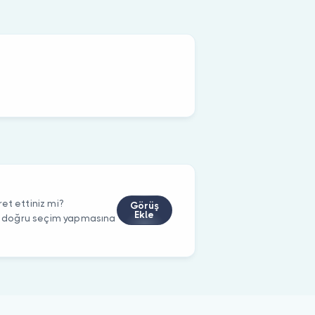
et ettiniz mi?
Görüş
Ekle
rin doğru seçim yapmasına