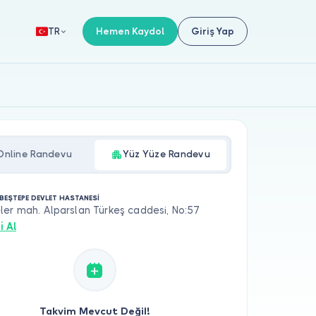
Hemen Kaydol
Giriş Yap
TR
Online Randevu
Yüz Yüze Randevu
BEŞTEPE DEVLET HASTANESİ
er mah. Alparslan Türkeş caddesi, No:57
i Al
Takvim Mevcut Değil!