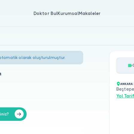
Doktor Bul
Kurumsal
Makaleler
 otomatik olarak oluşturulmuştur.
n
ANKARA 
Beştepel
Yol Tarif
iniz?