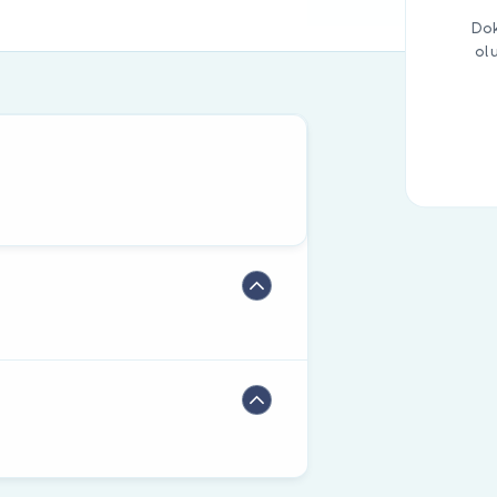
Dok
ol