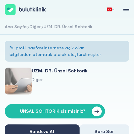
Ana Sayfa
Diğer
UZM. DR. Ünsal Sohtorik
Hemen Kaydol
Giriş Yap
Bu profil sayfası internete açık olan
bilgilerden otomatik olarak oluşturulmuştur.
UZM. DR. Ünsal Sohtorik
Diğer
Hakkımızda
Hastalar için
Doktorlar için
ÜNSAL SOHTORİK siz misiniz?
Randevu Al
Soru Sor