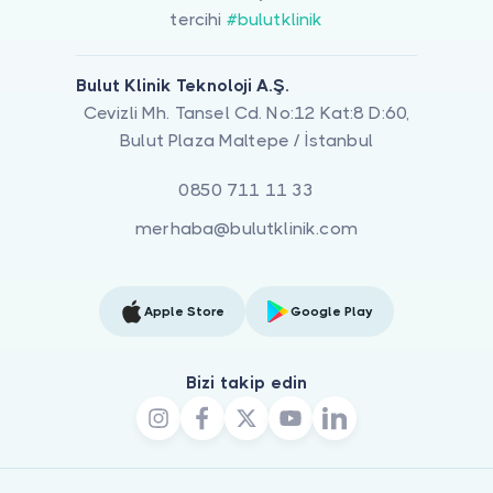
tercihi
#bulutklinik
Bulut Klinik Teknoloji A.Ş.
Cevizli Mh. Tansel Cd. No:12 Kat:8 D:60,
Bulut Plaza Maltepe / İstanbul
0850 711 11 33
merhaba@bulutklinik.com
Apple Store
Google Play
Bizi takip edin