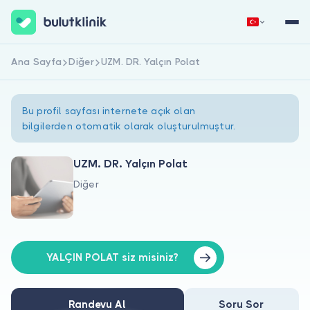
Ana Sayfa
Diğer
UZM. DR. Yalçın Polat
Hemen Kaydol
Giriş Yap
Bu profil sayfası internete açık olan
bilgilerden otomatik olarak oluşturulmuştur.
UZM. DR. Yalçın Polat
Diğer
Hakkımızda
Hastalar için
Doktorlar için
YALÇIN POLAT siz misiniz?
Randevu Al
Soru Sor