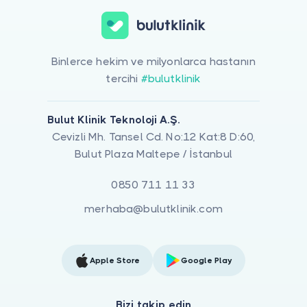
Binlerce hekim ve milyonlarca hastanın
tercihi
#bulutklinik
Bulut Klinik Teknoloji A.Ş.
Cevizli Mh. Tansel Cd. No:12 Kat:8 D:60,
Bulut Plaza Maltepe / İstanbul
0850 711 11 33
merhaba@bulutklinik.com
Apple Store
Google Play
Bizi takip edin