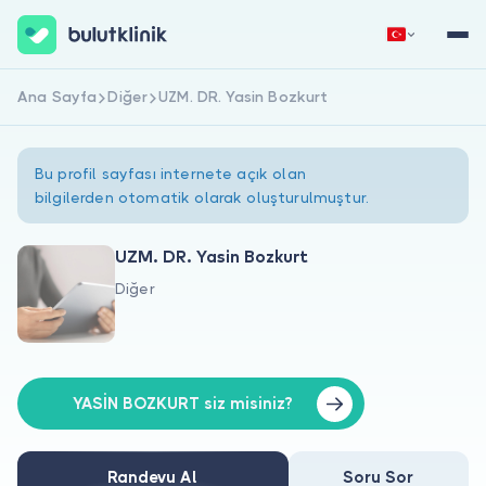
Ana Sayfa
Diğer
UZM. DR. Yasin Bozkurt
Hemen Kaydol
Giriş Yap
Bu profil sayfası internete açık olan
bilgilerden otomatik olarak oluşturulmuştur.
UZM. DR. Yasin Bozkurt
Diğer
Hakkımızda
Hastalar için
Doktorlar için
YASİN BOZKURT siz misiniz?
Randevu Al
Soru Sor