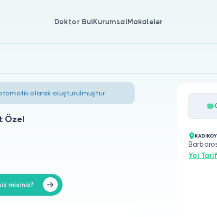
Doktor Bul
Kurumsal
Makaleler
 otomatik olarak oluşturulmuştur.
t Özel
KADIKÖY
Barbaro
Yol Tarif
iz misiniz?