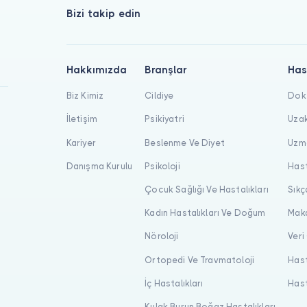
Bizi takip edin
Hakkımızda
Branşlar
Has
Biz Kimiz
Cildiye
Dokt
İletişim
Psikiyatri
Uzak
Kariyer
Beslenme Ve Diyet
Uzma
Danışma Kurulu
Psikoloji
Hast
Çocuk Sağlığı Ve Hastalıkları
Sıkç
Kadın Hastalıkları Ve Doğum
Maka
Nöroloji
Veri
Ortopedi Ve Travmatoloji
Hast
İç Hastalıkları
Hast
Kulak Burun Boğaz Hastalıkları