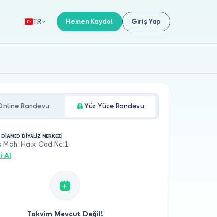
Hemen Kaydol
Giriş Yap
TR
Online Randevu
Yüz Yüze Randevu
 DİAMED DİYALİZ MERKEZİ
s Mah. Halk Cad.No:1
i Al
Takvim Mevcut Değil!