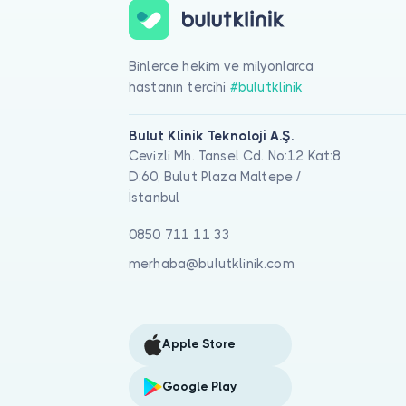
Binlerce hekim ve milyonlarca
hastanın tercihi
#bulutklinik
Bulut Klinik Teknoloji A.Ş.
Cevizli Mh. Tansel Cd. No:12 Kat:8
D:60, Bulut Plaza Maltepe /
İstanbul
0850 711 11 33
merhaba@bulutklinik.com
Apple Store
Google Play