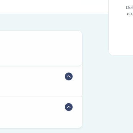
Dok
ol