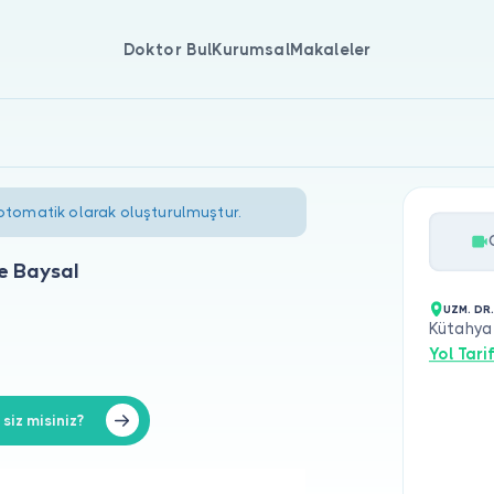
Doktor Bul
Kurumsal
Makaleler
 otomatik olarak oluşturulmuştur.
e Baysal
UZM. DR
Kütahya
Yol Tarif
iz misiniz?