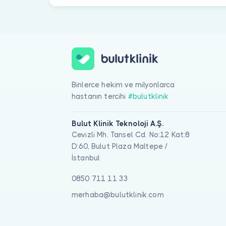
Binlerce hekim ve milyonlarca
hastanın tercihi
#bulutklinik
Bulut Klinik Teknoloji A.Ş.
Cevizli Mh. Tansel Cd. No:12 Kat:8
D:60, Bulut Plaza Maltepe /
İstanbul
0850 711 11 33
merhaba@bulutklinik.com