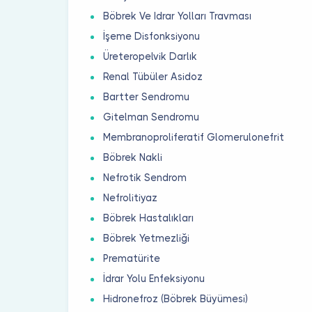
Böbrek Ve Idrar Yolları Travması
İşeme Disfonksiyonu
Üreteropelvik Darlık
Renal Tübüler Asidoz
Bartter Sendromu
Gitelman Sendromu
Membranoproliferatif Glomerulonefrit
Böbrek Nakli
Nefrotik Sendrom
Nefrolitiyaz
Böbrek Hastalıkları
Böbrek Yetmezliği
Prematürite
İdrar Yolu Enfeksiyonu
Hidronefroz (Böbrek Büyümesi)