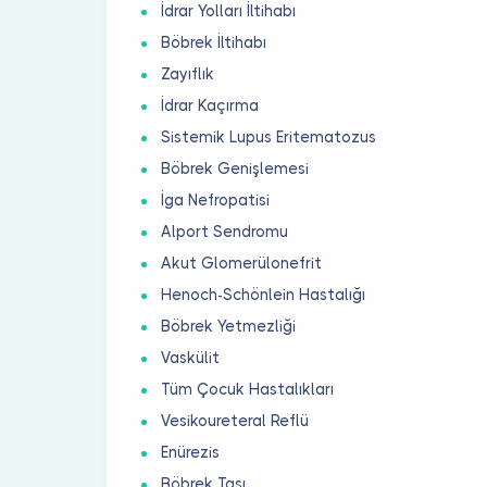
İdrar Yolları İltihabı
Böbrek İltihabı
Zayıflık
İdrar Kaçırma
Sistemik Lupus Eritematozus
Böbrek Genişlemesi
İga Nefropatisi
Alport Sendromu
Akut Glomerülonefrit
Henoch-Schönlein Hastalığı
Böbrek Yetmezliği
Vaskülit
Tüm Çocuk Hastalıkları
Vesikoureteral Reflü
Enürezis
Böbrek Taşı