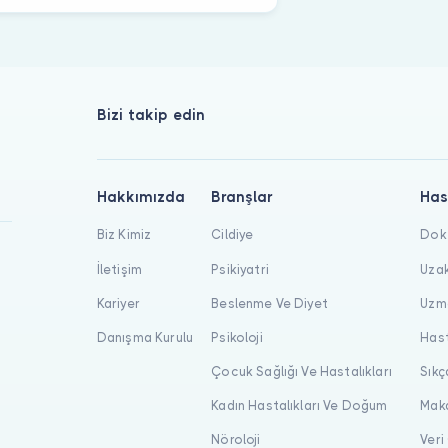
Bizi takip edin
Hakkımızda
Branşlar
Has
Biz Kimiz
Cildiye
Dokt
İletişim
Psikiyatri
Uzak
Kariyer
Beslenme Ve Diyet
Uzma
Danışma Kurulu
Psikoloji
Hast
Çocuk Sağlığı Ve Hastalıkları
Sıkç
Kadın Hastalıkları Ve Doğum
Maka
Nöroloji
Veri