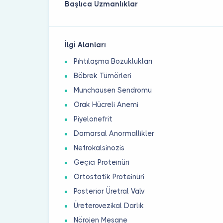
Başlıca Uzmanlıklar
İlgi Alanları
Pıhtılaşma Bozuklukları
Böbrek Tümörleri
Munchausen Sendromu
Orak Hücreli Anemi
Piyelonefrit
Damarsal Anormallikler
Nefrokalsinozis
Geçici Proteinüri
Ortostatik Proteinüri
Posterior Üretral Valv
Üreterovezikal Darlık
Nörojen Mesane