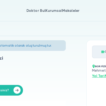
Doktor Bul
Kurumsal
Makaleler
 otomatik olarak oluşturulmuştur.
ci
BOR FİZ
Mehmetç
Yol Tarif
siniz?