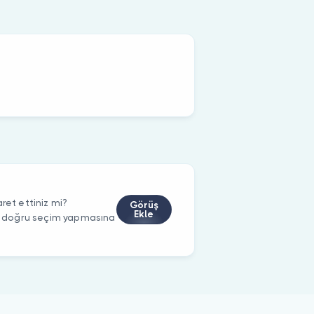
ret ettiniz mi?
Görüş
Ekle
rin doğru seçim yapmasına