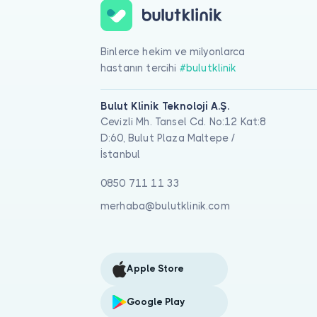
Binlerce hekim ve milyonlarca
hastanın tercihi
#bulutklinik
Bulut Klinik Teknoloji A.Ş.
Cevizli Mh. Tansel Cd. No:12 Kat:8
D:60, Bulut Plaza Maltepe /
İstanbul
0850 711 11 33
merhaba@bulutklinik.com
Apple Store
Google Play