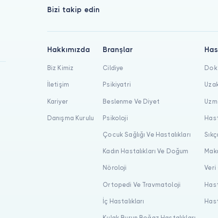
Bizi takip edin
Hakkımızda
Branşlar
Has
Biz Kimiz
Cildiye
Dokt
İletişim
Psikiyatri
Uzak
Kariyer
Beslenme Ve Diyet
Uzma
Danışma Kurulu
Psikoloji
Hast
Çocuk Sağlığı Ve Hastalıkları
Sıkç
Kadın Hastalıkları Ve Doğum
Maka
Nöroloji
Veri
Ortopedi Ve Travmatoloji
Hast
İç Hastalıkları
Hast
Kulak Burun Boğaz Hastalıkları