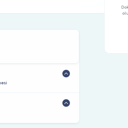
Dok
ol
nesi