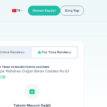
Hemen Kaydol
Giriş Yap
TR
Online Randevu
Yüz Yüze Randevu
İK TEDAVİ VE REHABİLİTASYON HASTANESİ
ik Mahallesi Doğan Baran Caddesi No:63
i Al
Takvim Mevcut Değil!