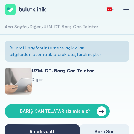
Ana Sayfa
Diğer
UZM. DT. Barış Can Telatar
Hemen Kaydol
Giriş Yap
Bu profil sayfası internete açık olan
bilgilerden otomatik olarak oluşturulmuştur.
UZM. DT. Barış Can Telatar
Diğer
Hakkımızda
Hastalar için
Doktorlar için
BARIŞ CAN TELATAR siz misiniz?
Randevu Al
Soru Sor