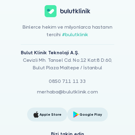
Binlerce hekim ve milyonlarca hastanın
tercihi
#bulutklinik
Bulut Klinik Teknoloji A.Ş.
Cevizli Mh. Tansel Cd. No:12 Kat:8 D:60,
Bulut Plaza Maltepe / İstanbul
0850 711 11 33
merhaba@bulutklinik.com
Apple Store
Google Play
Bizi takip edin