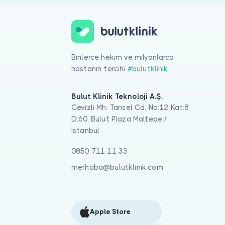
Binlerce hekim ve milyonlarca
hastanın tercihi
#bulutklinik
Bulut Klinik Teknoloji A.Ş.
Cevizli Mh. Tansel Cd. No:12 Kat:8
D:60, Bulut Plaza Maltepe /
İstanbul
0850 711 11 33
merhaba@bulutklinik.com
Apple Store