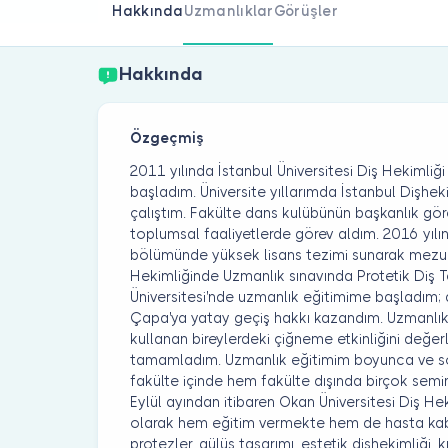
Hakkında
Uzmanlıklar
Görüşler
Hakkında
Özgeçmiş
2011 yılında İstanbul Üniversitesi Diş Hekimli
başladım. Üniversite yıllarımda İstanbul Dişhek
çalıştım. Fakülte dans kulübünün başkanlık gör
toplumsal faaliyetlerde görev aldım. 2016 yılı
bölümünde yüksek lisans tezimi sunarak mezun
Hekimliğinde Uzmanlık sınavında Protetik Diş
Üniversitesi'nde uzmanlık eğitimime başladım;
Çapa'ya yatay geçiş hakkı kazandım. Uzmanlık 
kullanan bireylerdeki çiğneme etkinliğini değer
tamamladım. Uzmanlık eğitimim boyunca ve s
fakülte içinde hem fakülte dışında birçok semin
Eylül ayından itibaren Okan Üniversitesi Diş He
olarak hem eğitim vermekte hem de hasta kab
protezler, gülüş tasarımı, estetik dişhekimliği, kı