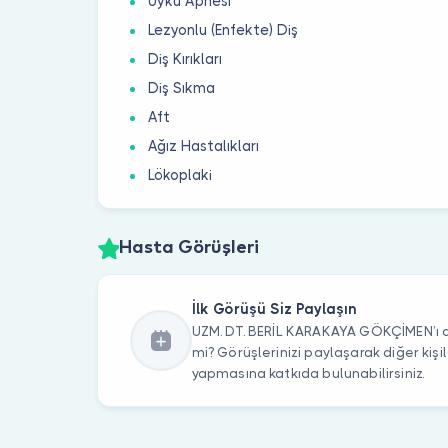
Uyku Apnesi
Lezyonlu (Enfekte) Diş
Diş Kırıkları
Diş Sıkma
Aft
Ağız Hastalıkları
Lökoplaki
Hasta Görüşleri
İlk Görüşü Siz Paylaşın
UZM. DT. BERİL KARAKAYA GÖKÇİMEN’ı d
mi? Görüşlerinizi paylaşarak diğer kiş
yapmasına katkıda bulunabilirsiniz.