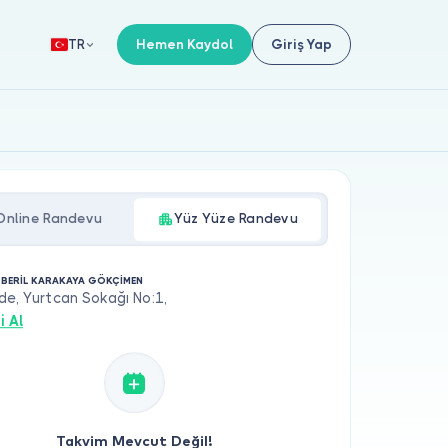
Hemen Kaydol
Giriş Yap
TR
Online Randevu
Yüz Yüze Randevu
. BERİL KARAKAYA GÖKÇİMEN
de, Yurtcan Sokağı No:1,
i Al
Takvim Mevcut Değil!