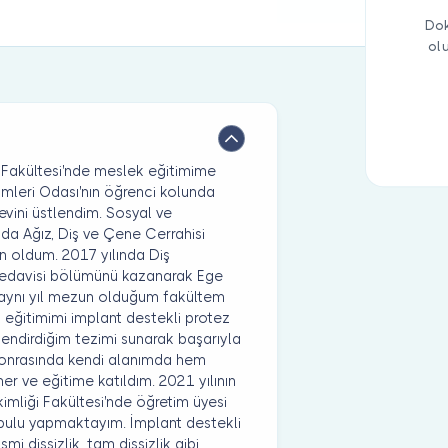
Dok
ol
ği Fakültesi'nde meslek eğitimime
imleri Odası'nın öğrenci kolunda
evini üstlendim. Sosyal ve
nda Ağız, Diş ve Çene Cerrahisi
 oldum. 2017 yılında Diş
 Tedavisi bölümünü kazanarak Ege
 aynı yıl mezun olduğum fakültem
eğitimimi implant destekli protez
lendirdiğim tezimi sunarak başarıyla
onrasında kendi alanımda hem
er ve eğitime katıldım. 2021 yılının
kimliği Fakültesi'nde öğretim üyesi
ulu yapmaktayım. İmplant destekli
smi dişsizlik, tam dişsizlik gibi