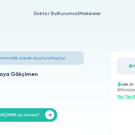
Doktor Bul
Kurumsal
Makaleler
 otomatik olarak oluşturulmuştur.
akaya Gökçimen
UZM. DT
Altuniza
Yol Tarif
ÇİMEN siz misiniz?