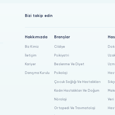
Bizi takip edin
Hakkımızda
Branşlar
Has
Biz Kimiz
Cildiye
Dokt
İletişim
Psikiyatri
Uzak
Kariyer
Beslenme Ve Diyet
Uzma
Danışma Kurulu
Psikoloji
Hast
Çocuk Sağlığı Ve Hastalıkları
Sıkç
Kadın Hastalıkları Ve Doğum
Maka
Nöroloji
Veri
Ortopedi Ve Travmatoloji
Hast