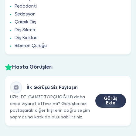
Pedodonti
Sedasyon
Çarpık Diş
Diş Sıkma
Diş Kırıkları
Biberon Çürüğü
Hasta Görüşleri
İlk Görüşü Siz Paylaşın
UZM. DT. GAMZE TOPÇUOĞLU’ı daha
Görüş
Ekle
önce ziyaret ettiniz mi? Görüşlerinizi
paylaşarak diğer kişilerin doğru seçim
yapmasına katkıda bulunabilirsiniz.