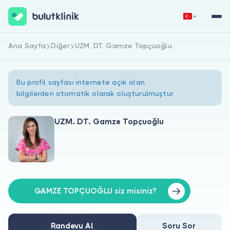
Ana Sayfa
Diğer
UZM. DT. Gamze Topçuoğlu
Hemen Kaydol
Giriş Yap
Bu profil sayfası internete açık olan
bilgilerden otomatik olarak oluşturulmuştur.
UZM. DT. Gamze Topçuoğlu
Hakkımızda
Hastalar için
Doktorlar için
GAMZE TOPÇUOĞLU siz misiniz?
Randevu Al
Soru Sor