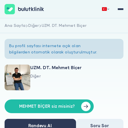
Ana Sayfa
Diğer
UZM. DT. Mehmet Biçer
Hemen Kaydol
Giriş Yap
Bu profil sayfası internete açık olan
bilgilerden otomatik olarak oluşturulmuştur.
UZM. DT. Mehmet Biçer
Diğer
Hakkımızda
Hastalar için
Doktorlar için
MEHMET BİÇER siz misiniz?
Randevu Al
Soru Sor