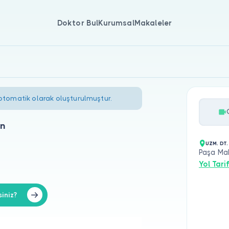
Doktor Bul
Kurumsal
Makaleler
 otomatik olarak oluşturulmuştur.
an
UZM. DT
Paşa Ma
Yol Tarif
iniz?