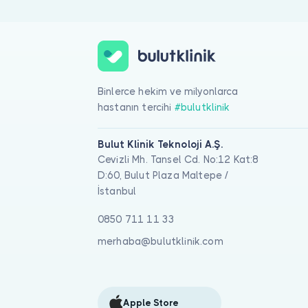
Binlerce hekim ve milyonlarca
hastanın tercihi
#bulutklinik
Bulut Klinik Teknoloji A.Ş.
Cevizli Mh. Tansel Cd. No:12 Kat:8
D:60, Bulut Plaza Maltepe /
İstanbul
0850 711 11 33
merhaba@bulutklinik.com
Apple Store