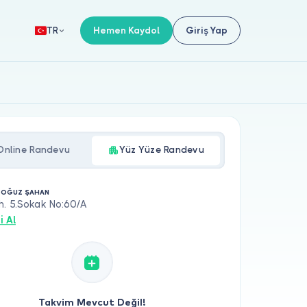
Hemen Kaydol
Giriş Yap
TR
Online Randevu
Yüz Yüze Randevu
. OĞUZ ŞAHAN
h. 5.Sokak No:60/A
i Al
Takvim Mevcut Değil!