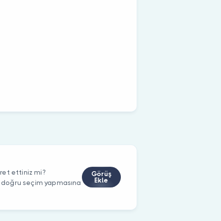
et ettiniz mi?
Görüş
Ekle
rin doğru seçim yapmasına