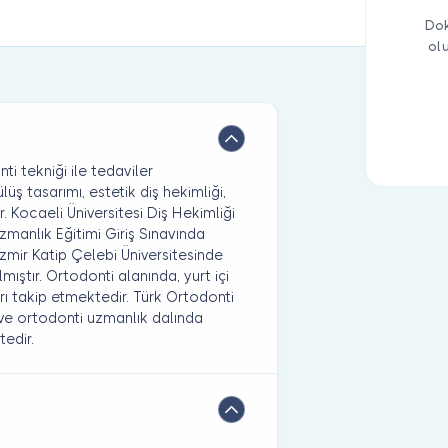
Dok
ol
nti tekniği ile tedaviler
üş tasarımı, estetik diş hekimliği,
. Kocaeli Üniversitesi Diş Hekimliği
manlık Eğitimi Giriş Sınavında
İzmir Katip Çelebi Üniversitesinde
ştır. Ortodonti alanında, yurt içi
ı takip etmektedir. Türk Ortodonti
 ve ortodonti uzmanlık dalında
edir.