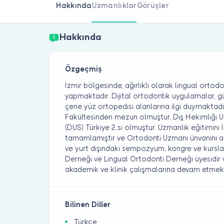
Hakkında
Uzmanlıklar
Görüşler
Hakkında
Özgeçmiş
İzmir bölgesinde, ağırlıklı olarak lingual ortodo
yapmaktadır. Dijital ortodontik uygulamalar, gül
çene yüz ortopedisi alanlarına ilgi duymaktadır
Fakültesinden mezun olmuştur. Diş Hekimliği Uz
(DUS) Türkiye 2.si olmuştur. Uzmanlık eğitimini 
tamamlamıştır ve Ortodonti Uzmanı ünvanını almı
ve yurt dışındaki sempozyum, kongre ve kurslar
Derneği ve Lingual Ortodonti Derneği üyesidir
akademik ve klinik çalışmalarına devam etmekt
Bilinen Diller
Türkçe