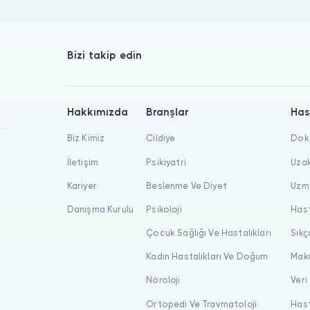
Bizi takip edin
Hakkımızda
Branşlar
Has
Biz Kimiz
Cildiye
Dokt
İletişim
Psikiyatri
Uzak
Kariyer
Beslenme Ve Diyet
Uzma
Danışma Kurulu
Psikoloji
Hast
Çocuk Sağlığı Ve Hastalıkları
Sıkç
Kadın Hastalıkları Ve Doğum
Maka
Nöroloji
Veri
Ortopedi Ve Travmatoloji
Hast