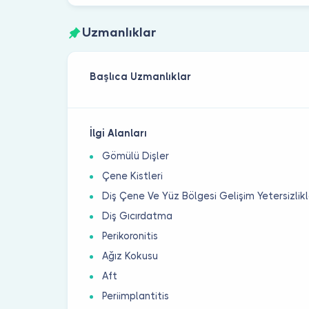
Uzmanlıklar
Başlıca Uzmanlıklar
İlgi Alanları
Gömülü Dişler
Çene Kistleri
Diş Çene Ve Yüz Bölgesi Gelişim Yetersizlikl
Diş Gıcırdatma
Perikoronitis
Ağız Kokusu
Aft
Periimplantitis