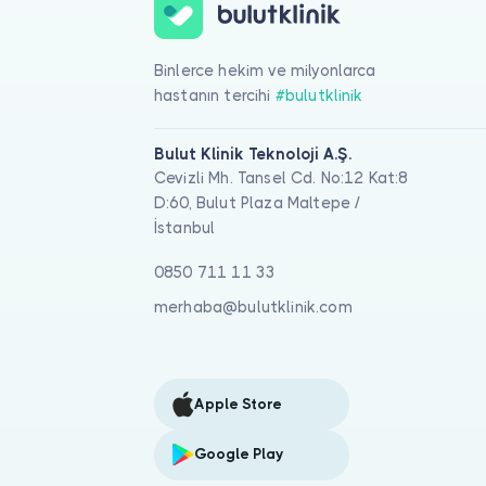
Binlerce hekim ve milyonlarca
hastanın tercihi
#bulutklinik
Bulut Klinik Teknoloji A.Ş.
Cevizli Mh. Tansel Cd. No:12 Kat:8
D:60, Bulut Plaza Maltepe /
İstanbul
0850 711 11 33
merhaba@bulutklinik.com
Apple Store
Google Play