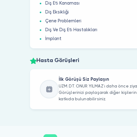
Diş Eti Kanaması
Diş Eksikliği
Çene Problemleri
Diş Ve Diş Eti Hastalıkları
İmplant
Hasta Görüşleri
İlk Görüşü Siz Paylaşın
UZM. DT. ONUR YILMAZ’ı daha önce ziyar
Görüşlerinizi paylaşarak diğer kişile
katkıda bulunabilirsiniz.