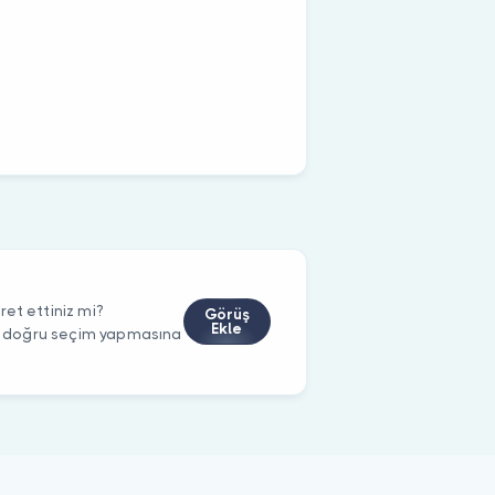
et ettiniz mi?
Görüş
Ekle
rin doğru seçim yapmasına