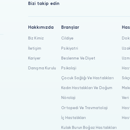
Bizi takip edin
Hakkımızda
Branşlar
Has
Biz Kimiz
Cildiye
Dokt
İletişim
Psikiyatri
Uzak
Kariyer
Beslenme Ve Diyet
Uzma
Danışma Kurulu
Psikoloji
Hast
Çocuk Sağlığı Ve Hastalıkları
Sıkç
Kadın Hastalıkları Ve Doğum
Maka
Nöroloji
Veri
Ortopedi Ve Travmatoloji
Hast
İç Hastalıkları
Hast
Kulak Burun Boğaz Hastalıkları