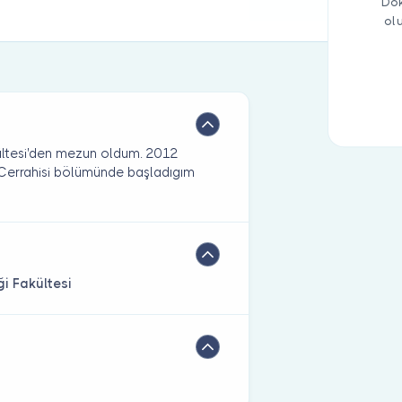
Dok
ol
kültesi'den mezun oldum. 2012
e Cerrahisi bölümünde başladıgım
ği Fakültesi