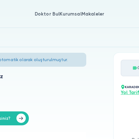
Doktor Bul
Kurumsal
Makaleler
 otomatik olarak oluşturulmuştur.
az
KARADENİ
Yol Tarif
iniz?