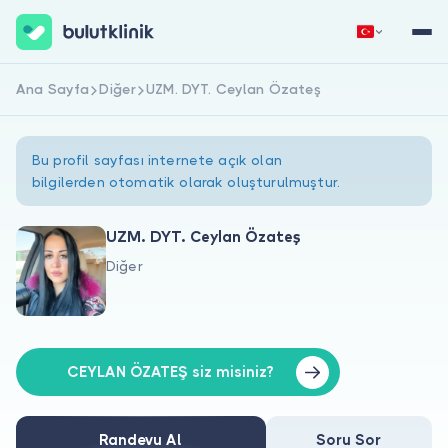
Ana Sayfa
Diğer
UZM. DYT. Ceylan Özateş
Hemen Kaydol
Giriş Yap
Bu profil sayfası internete açık olan
bilgilerden otomatik olarak oluşturulmuştur.
UZM. DYT. Ceylan Özateş
Diğer
Hakkımızda
Hastalar için
Doktorlar için
CEYLAN ÖZATEŞ siz misiniz?
Randevu Al
Soru Sor