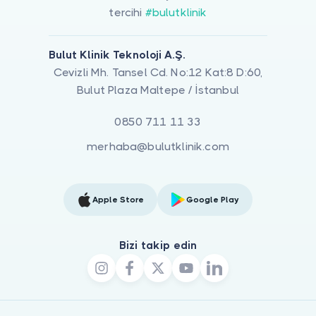
tercihi
#bulutklinik
Bulut Klinik Teknoloji A.Ş.
Cevizli Mh. Tansel Cd. No:12 Kat:8 D:60,
Bulut Plaza Maltepe / İstanbul
0850 711 11 33
merhaba@bulutklinik.com
Apple Store
Google Play
Bizi takip edin