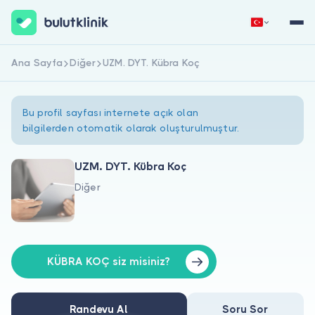
Ana Sayfa
Diğer
UZM. DYT. Kübra Koç
Hemen Kaydol
Giriş Yap
Bu profil sayfası internete açık olan
bilgilerden otomatik olarak oluşturulmuştur.
UZM. DYT. Kübra Koç
Diğer
Hakkımızda
Hastalar için
Doktorlar için
KÜBRA KOÇ siz misiniz?
Randevu Al
Soru Sor