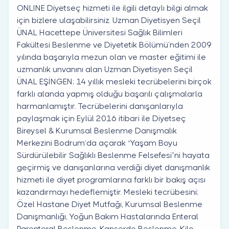
ONLINE Diyetseç hizmeti ile ilgili detaylı bilgi almak
için bizlere ulaşabilirsiniz. Uzman Diyetisyen Seçil
ÜNAL Hacettepe Üniversitesi Sağlık Bilimleri
Fakültesi Beslenme ve Diyetetik Bölümü’nden 2009
yılında başarıyla mezun olan ve master eğitimi ile
uzmanlık unvanını alan Uzman Diyetisyen Seçil
ÜNAL EŞİNGEN; 14 yıllık mesleki tecrübelerini birçok
farklı alanda yapmış olduğu başarılı çalışmalarla
harmanlamıştır. Tecrübelerini danışanlarıyla
paylaşmak için Eylül 2016 itibari ile Diyetseç
Bireysel & Kurumsal Beslenme Danışmalık
Merkezini Bodrum’da açarak “Yaşam Boyu
Sürdürülebilir Sağlıklı Beslenme Felsefesi”ni hayata
geçirmiş ve danışanlarına verdiği diyet danışmanlık
hizmeti ile diyet programlarına farklı bir bakış açısı
kazandırmayı hedeflemiştir. Mesleki tecrübesini;
Özel Hastane Diyet Mutfağı, Kurumsal Beslenme
Danışmanlığı, Yoğun Bakım Hastalarında Enteral
Parenteral Beslenme, Kanserde Beslenme, Kilo