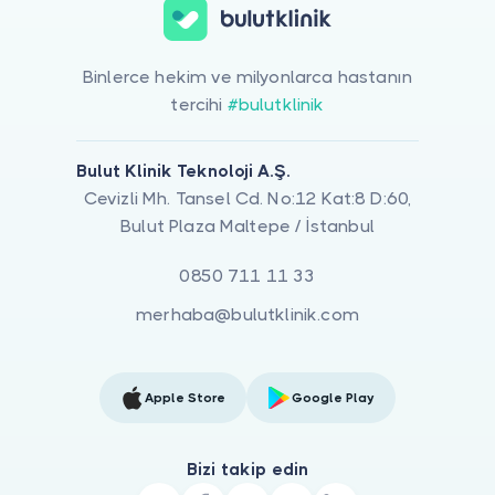
Binlerce hekim ve milyonlarca hastanın
tercihi
#bulutklinik
Bulut Klinik Teknoloji A.Ş.
Cevizli Mh. Tansel Cd. No:12 Kat:8 D:60,
Bulut Plaza Maltepe / İstanbul
0850 711 11 33
merhaba@bulutklinik.com
Apple Store
Google Play
Bizi takip edin