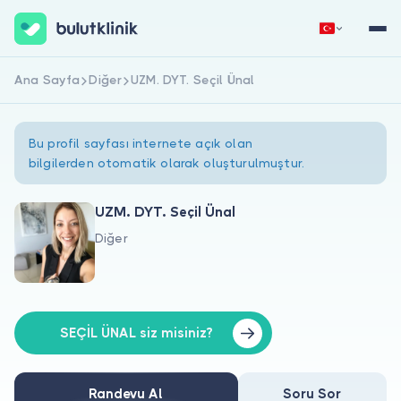
Ana Sayfa
Diğer
UZM. DYT. Seçil Ünal
Hemen Kaydol
Giriş Yap
Bu profil sayfası internete açık olan
bilgilerden otomatik olarak oluşturulmuştur.
UZM. DYT. Seçil Ünal
Diğer
Hakkımızda
Hastalar için
Doktorlar için
SEÇİL ÜNAL siz misiniz?
Randevu Al
Soru Sor