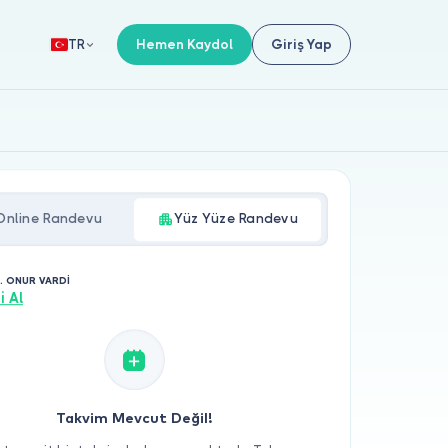
Hemen Kaydol
Giriş Yap
TR
Online Randevu
Yüz Yüze Randevu
T. ONUR VARDİ
i Al
Takvim Mevcut Değil!