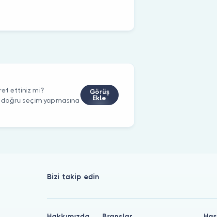
et ettiniz mi?
Görüş
Ekle
rin doğru seçim yapmasına
Bizi takip edin
Hakkımızda
Branşlar
Has