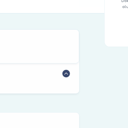
Dok
ol