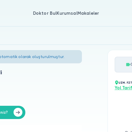
Doktor Bul
Kurumsal
Makaleler
 otomatik olarak oluşturulmuştur.
i
UZM. FZ
Yol Tarif
niz?