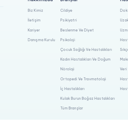
Biz Kimiz
Cildiye
Dokt
İletişim
Psikiyatri
Uzak
Kariyer
Beslenme Ve Diyet
Uzma
Danışma Kurulu
Psikoloji
Hast
Çocuk Sağlığı Ve Hastalıkları
Sıkç
Kadın Hastalıkları Ve Doğum
Maka
Nöroloji
Veri
Ortopedi Ve Travmatoloji
Hast
İç Hastalıkları
Hast
Kulak Burun Boğaz Hastalıkları
Tüm Branşlar