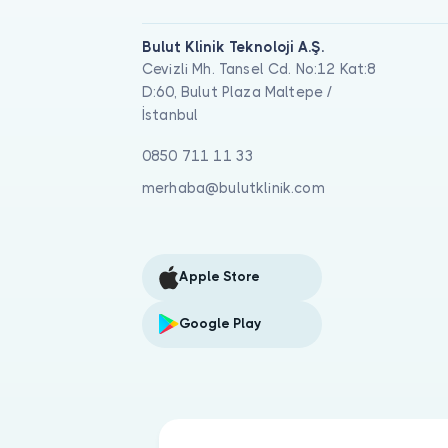
Bulut Klinik Teknoloji A.Ş.
Cevizli Mh. Tansel Cd. No:12 Kat:8
D:60, Bulut Plaza Maltepe /
İstanbul
0850 711 11 33
merhaba@bulutklinik.com
Apple Store
Google Play