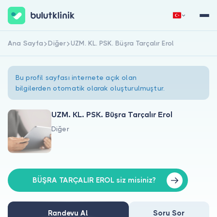
Ana Sayfa
Diğer
UZM. KL. PSK. Büşra Tarçalır Erol
Hemen Kaydol
Giriş Yap
Bu profil sayfası internete açık olan
bilgilerden otomatik olarak oluşturulmuştur.
UZM. KL. PSK. Büşra Tarçalır Erol
Diğer
Hakkımızda
Hastalar için
Doktorlar için
BÜŞRA TARÇALIR EROL siz misiniz?
Randevu Al
Soru Sor